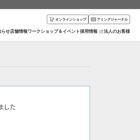
オンラインショップ
アミングジャーナル
知らせ
店舗情報
ワークショップ＆イベント
採用情報
法人のお客様
川県
富山県
エリアから探す
井県
新潟県
カリキュラムから探す
野県
栃木県
馬県
愛知県
賀県
京都府
ました