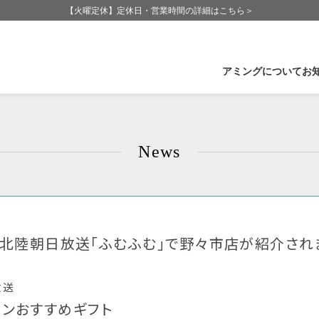
【火曜定休】定休日・営業時間の詳細はこちら＞
アミングについて
お
企業情報
石
News
Amingの歩み
福
Amingが大切にしていること
長
CSR-社会活動
群
受賞実績
滋
B 北陸朝日放送「ふむふむ」で野々市店が紹介され
放送
インおすすめギフト