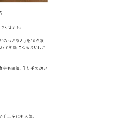
売
ってきます。
ヤのつぶあん」を30点限
思わず笑顔になるおいしさ
食会も開催。作り手の想い
。
や手土産にも人気。