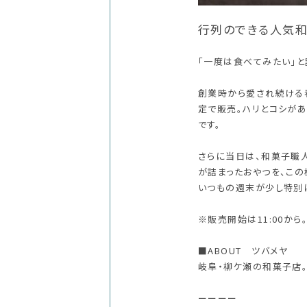
行列のできる人気和
「一度は食べてみたい」と
創業時から愛され続ける看
定で販売。ハリとコシが
です。
さらに当日は、和菓子職
が詰まったおやつを、この
いつもの週末が少し特別
※販売開始は11:00か
■ABOUT ツバメヤ
岐阜・柳ケ瀬の和菓子店
ーーーー