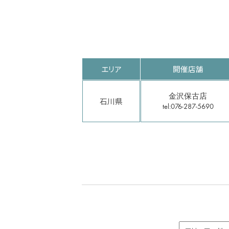
エリア
開催店舗
金沢保古店
石川県
tel:076-287-5690