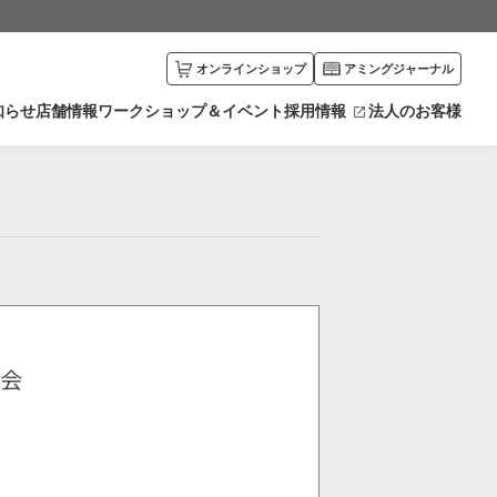
オンラインショップ
アミングジャーナル
知らせ
店舗情報
ワークショップ＆イベント
採用情報
法人のお客様
川県
富山県
エリアから探す
井県
新潟県
カリキュラムから探す
野県
栃木県
馬県
愛知県
賀県
京都府
食会