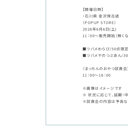
【開催日時】
・石川県 金沢保古店
〈POPUP STORE〉
2026年6月6日(土)
11：00～販売開始（無く
■ツバメわらび/50点限
■ツバメヤのつぶあん/3
〈まっちんのおやつ試食会
11：00～16：00
※画像はイメージです
※ 状況に応じて、延期・
※試食会の内容は予告な