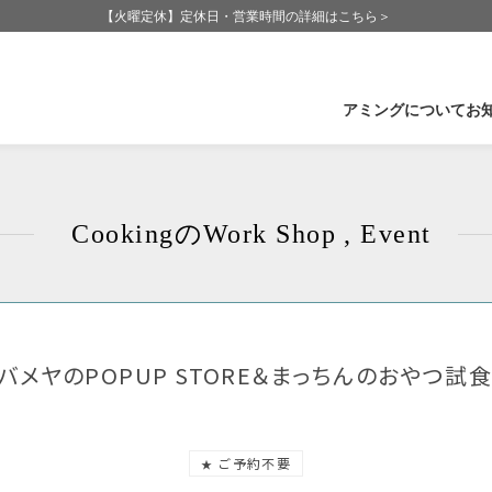
【火曜定休】定休日・営業時間の詳細はこちら＞
アミングについて
お
企業情報
石
Cookingの
Work Shop , Event
Amingの歩み
福
Amingが大切にしていること
長
CSR-社会活動
群
受賞実績
滋
バメヤのPOPUP STORE＆まっちんのおやつ試
ご予約不要
★