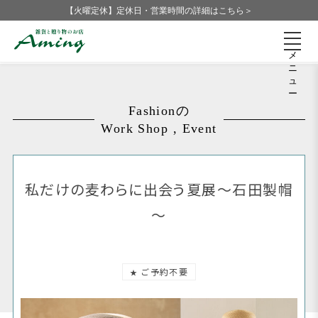
【火曜定休】定休日・営業時間の詳細はこちら＞
メ
ニ
ュ
ー
Fashionの
Work Shop , Event
私だけの麦わらに出会う夏展～石田製帽
～
ご予約不要
★