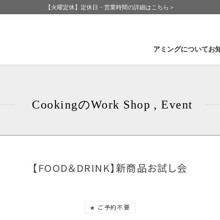
【火曜定休】定休日・営業時間の詳細はこちら＞
アミングについて
お
企業情報
石
Cookingの
Work Shop , Event
Amingの歩み
福
Amingが大切にしていること
長
CSR-社会活動
群
受賞実績
滋
【FOOD＆DRINK】新商品お試し会
ご予約不要
★