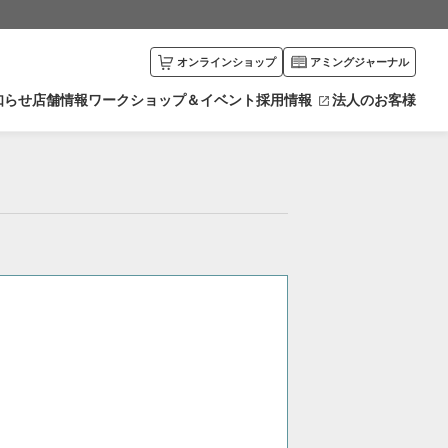
オンラインショップ
アミングジャーナル
知らせ
店舗情報
ワークショップ＆イベント
採用情報
法人のお客様
川県
富山県
エリアから探す
井県
新潟県
カリキュラムから探す
野県
栃木県
馬県
愛知県
賀県
京都府