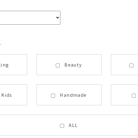
ム
king
Beauty
・Kids
Handmade
ALL