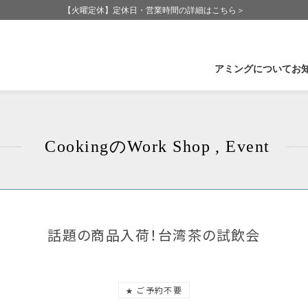
【火曜定休】定休日・営業時間の詳細はこちら＞
アミングについて
お
企業情報
石
Cookingの
Work Shop , Event
Amingの歩み
福
Amingが大切にしていること
長
CSR-社会活動
群
受賞実績
滋
話題の商品入荷！台湾茶の試飲会
ご予約不要
★