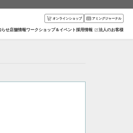
オンラインショップ
アミングジャーナル
知らせ
店舗情報
ワークショップ＆イベント
採用情報
法人のお客様
川県
富山県
エリアから探す
井県
新潟県
カリキュラムから探す
野県
栃木県
馬県
愛知県
賀県
京都府