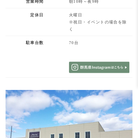
営業時間
朝10時～夜9時
定休日
火曜日
※祝日・イベントの場合を除
く
駐車台数
70台