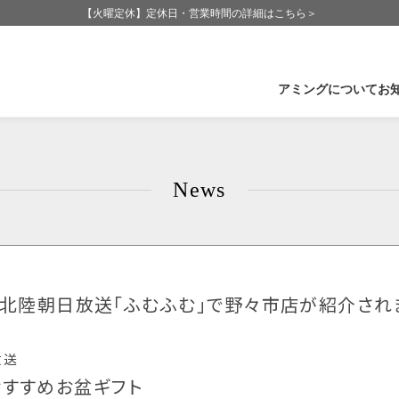
【火曜定休】定休日・営業時間の詳細はこちら＞
アミングについて
お
企業情報
石
News
Amingの歩み
福
Amingが大切にしていること
長
CSR-社会活動
群
受賞実績
滋
B 北陸朝日放送「ふむふむ」で野々市店が紹介され
放送
おすすめお盆ギフト