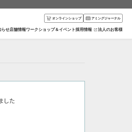
オンラインショップ
アミングジャーナル
知らせ
店舗情報
ワークショップ＆イベント
採用情報
法人のお客様
川県
富山県
エリアから探す
井県
新潟県
カリキュラムから探す
野県
栃木県
馬県
愛知県
賀県
京都府
ました