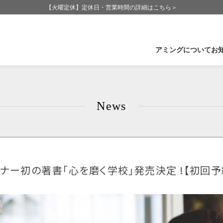
【火曜定休】定休日・営業時間の詳細はこちら＞
アミングについて
お
企業情報
石
News
Amingの歩み
福
Amingが大切にしていること
長
CSR-社会活動
群
受賞実績
滋
ーナー初の著書「心を磨く学校」発売決定 !【初回予