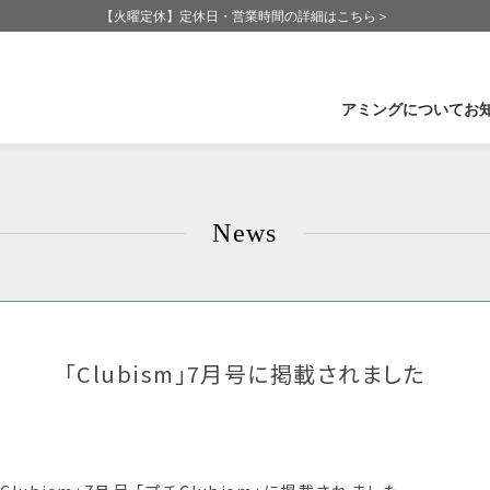
【火曜定休】定休日・営業時間の詳細はこちら＞
アミングについて
お
企業情報
石
News
Amingの歩み
福
Amingが大切にしていること
長
CSR-社会活動
群
受賞実績
滋
「Clubism」7月号に掲載されました