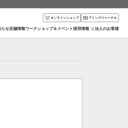
オンラインショップ
アミングジャーナル
知らせ
店舗情報
ワークショップ＆イベント
採用情報
法人のお客様
川県
富山県
エリアから探す
井県
新潟県
カリキュラムから探す
野県
栃木県
馬県
愛知県
賀県
京都府