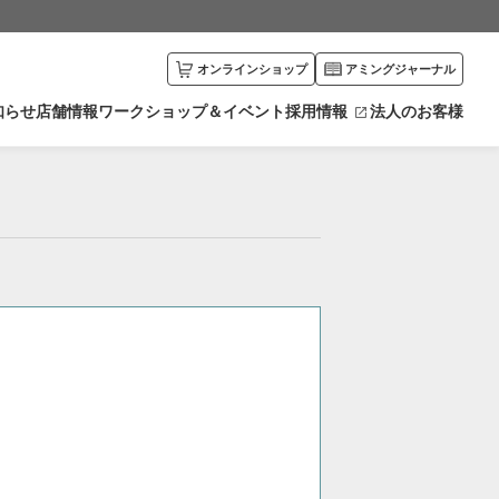
オンラインショップ
アミングジャーナル
知らせ
店舗情報
ワークショップ＆イベント
採用情報
法人のお客様
川県
富山県
エリアから探す
井県
新潟県
カリキュラムから探す
野県
栃木県
馬県
愛知県
賀県
京都府