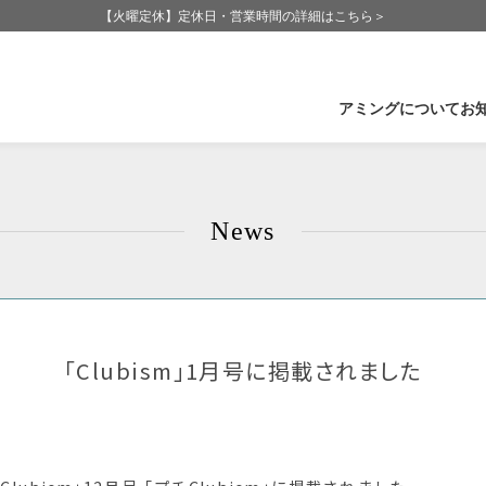
【火曜定休】定休日・営業時間の詳細はこちら＞
アミングについて
お
企業情報
石
News
Amingの歩み
福
Amingが大切にしていること
長
CSR-社会活動
群
受賞実績
滋
「Clubism」1月号に掲載されました