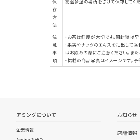
保
高温多湿の場所をさけて保存してくだ
存
方
法
注
・お茶は鮮度が大切です。開封後は早
意
・果実やナッツのエキスを抽出して香
事
はお飲みの際にご注意ください。また
項
・掲載の商品写真はイメージです。予
アミングについて
お知らせ
企業情報
店舗情報
Amingの歩み