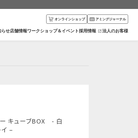
オンラインショップ
アミングジャーナル
知らせ
店舗情報
ワークショップ＆イベント
採用情報
法人のお客様
川県
富山県
エリアから探す
井県
新潟県
カリキュラムから探す
野県
栃木県
馬県
愛知県
賀県
京都府
ー キューブBOX - 白
イ –