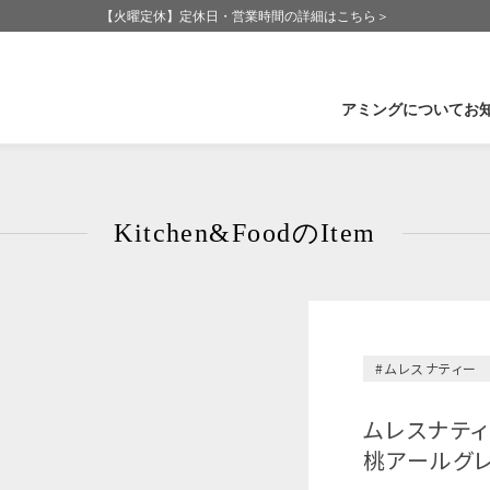
【火曜定休】定休日・営業時間の詳細はこちら＞
アミングについて
お
企業情報
石
Kitchen&FoodのItem
Amingの歩み
福
Amingが大切にしていること
長
CSR-社会活動
群
受賞実績
滋
#ムレスナティー
ムレスナティ
桃アールグレ