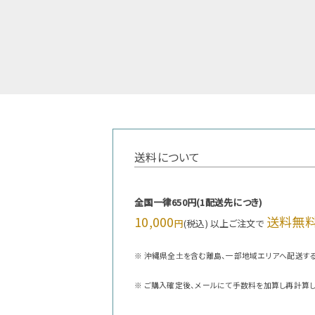
送料について
全国一律650円(1配送先につき)
10,000
送料無料
円
(税込) 以上ご注文で
※ 沖縄県全土を含む離島、一部地域エリアへ配送す
※ ご購入確定後、メールにて手数料を加算し再計算