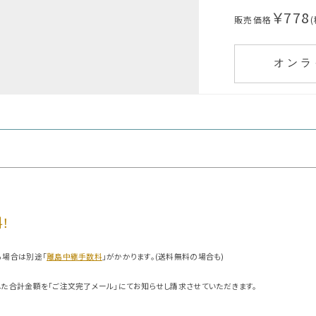
￥778
販売価格
オンラ
！
る場合は別途「
離島中継手数料
」がかかります。(送料無料の場合も)
した合計金額を「ご注文完了メール」にてお知らせし請求させていただきます。