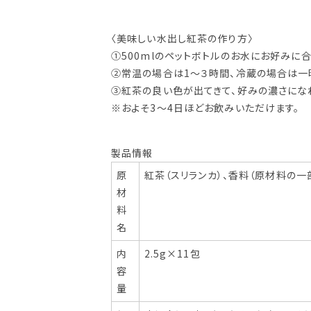
〈美味しい水出し紅茶の作り方〉
①500mlのペットボトルのお水にお好みに
②常温の場合は1〜３時間、冷蔵の場合は一
③紅茶の良い色が出てきて、好みの濃さにな
※およそ3〜4日ほどお飲みいただけます。
製品情報
原
紅茶（スリランカ）、香料（原材料の一
材
料
名
内
2.5g×11包
容
量