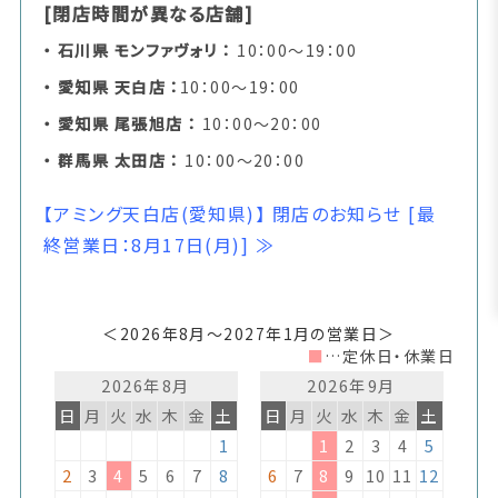
[閉店時間が異なる店舗]
・ 石川県 モンファヴォリ
：
10：00～19：00
・ 愛知県 天白店
：
10：00～19：00
・ 愛知県 尾張旭店 ：
10：00～20：00
・ 群馬県 太田店 ：
10：00～20：00
【アミング天白店(愛知県)】 閉店のお知らせ [最
終営業日：8月17日(月)]
≫
＜2026年8月〜2027年1月の営業日＞
■
…定休日・休業日
2026年8月
2026年9月
日
月
火
水
木
金
土
日
月
火
水
木
金
土
1
1
2
3
4
5
2
3
4
5
6
7
8
6
7
8
9
10
11
12