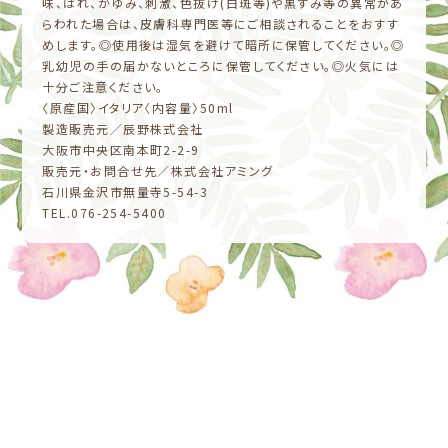
味、はれ、かゆみ、刺激、色抜け(白斑等)や黒ずみ等の異常があ
らわれた場合は、皮膚科専門医等にご相談されることをおすす
めします。◎使用後は湿気を避けて暗所に保管してください。◎
乳幼児の手の届かないところに保管してください。◎火気には
十分ご注意ください。
〈原産国〉イタリア〈内容量〉50ml
製造販売元／辰野株式会社
大阪市中央区南本町2-2-9
販売元・お問合せ先／株式会社アミング
石川県金沢市無量寺5-54-3
TEL.076-254-5400